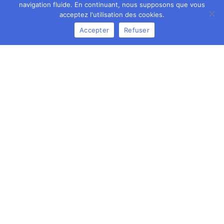
navigation fluide. En continuant, nous supposons que vous
acceptez l'utilisation des cookies.
Accepter
Refuser
Prêt à transformer vos idées en
réalité ?
N’hésitez pas à me contacter pour discuter de vos idées,
futurs projets, ou demande de devis.
Je suis à l’écoute pour répondre à vos questions et vous
proposer la meilleure solution.
Nous contacter