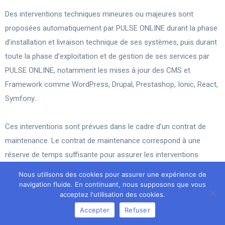
Des interventions techniques mineures ou majeures sont
proposées automatiquement par PULSE ONLINE durant la phase
d’installation et livraison technique de ses systèmes, puis durant
toute la phase d’exploitation et de gestion de ses services par
PULSE ONLINE, notamment les mises à jour des CMS et
Framework comme WordPress, Drupal, Prestashop, Ionic, React,
Symfony…
Ces interventions sont prévues dans le cadre d’un contrat de
maintenance. Le contrat de maintenance correspond à une
réserve de temps suffisante pour assurer les interventions
techniques régulières. Une réserve minimale de 10 heures par an
Nous utilisons des cookies pour assurer une expérience de
est provisionnée habituellement pour les sites internet « vitrines
navigation fluide. En continuant, nous supposons que vous
acceptez l'utilisation des cookies.
» sur l’environnement WordPress. Pour des systèmes ou
Accepter
Refuser
applications plus complexes et techniques, la maintenance